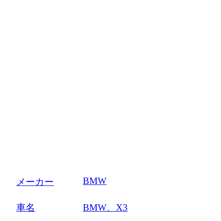
車検・整備
BMW
メーカー
車名
BMW、X3