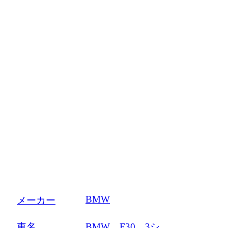
鈑金・塗装
BMW
メーカー
車名
BMW、F30、3シ