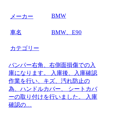
BMW
メーカー
車名
BMW、E90
カテゴリー
バンパー右角、右側面損傷での入
庫になります。 入庫後、入庫確認
作業を行い、キズ、汚れ防止の
為、ハンドルカバー、 シートカバ
ーの取り付けを行いました。 入庫
確認の…