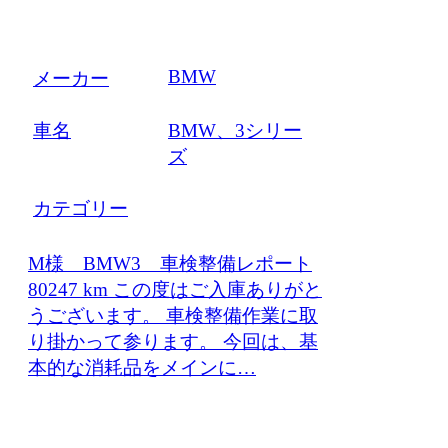
BMW
メーカー
車名
BMW、3シリー
ズ
カテゴリー
M様 BMW3 車検整備レポート
80247 km この度はご入庫ありがと
うございます。 車検整備作業に取
り掛かって参ります。 今回は、基
本的な消耗品をメインに…