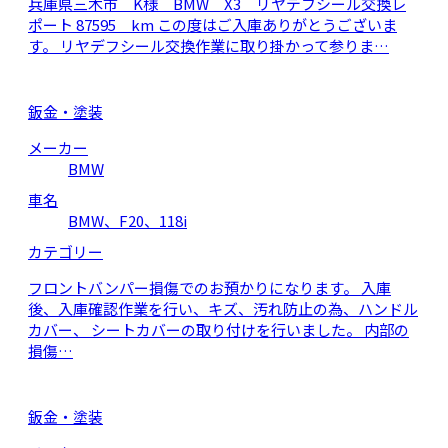
兵庫県三木市 K様 BMW X3 リヤデフシール交換レ
ポート 87595 km この度はご入庫ありがとうございま
す。 リヤデフシール交換作業に取り掛かって参りま…
鈑金・塗装
メーカー
BMW
車名
BMW、F20、118i
カテゴリー
フロントバンパー損傷でのお預かりになります。 入庫
後、入庫確認作業を行い、キズ、汚れ防止の為、ハンドル
カバー、 シートカバーの取り付けを行いました。 内部の
損傷…
鈑金・塗装