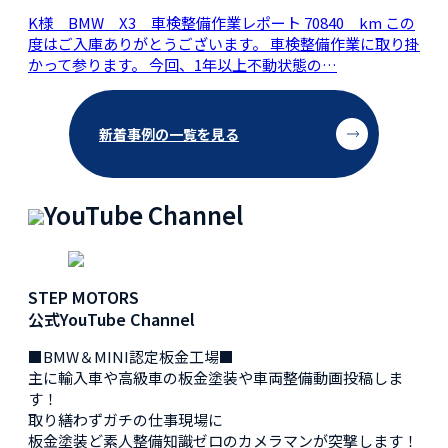
K様 BMW X3 車検整備作業レポート 70840 km この
度はご入庫ありがとうございます。 車検整備作業に取り掛
かって参ります。 今回、1年以上不動状態の…
新着事例の一覧を見る
YouTube Channel
STEP MOTORS
公式YouTube Channel
■BMW＆MINI認定板金工場■
主に輸入車や高級車の板金塗装や車両整備動画投稿しま
す！
取り繕わずガチの仕事現場に
板金塗装ど素人整備知識ゼロのカメラマンが突撃します！