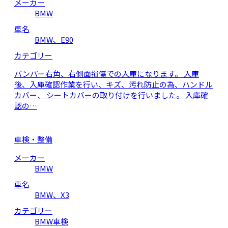
メーカー
BMW
車名
BMW、E90
カテゴリー
バンパー右角、右側面損傷での入庫になります。 入庫
後、入庫確認作業を行い、キズ、汚れ防止の為、ハンドル
カバー、 シートカバーの取り付けを行いました。 入庫確
認の…
車検・整備
メーカー
BMW
車名
BMW、X3
カテゴリー
BMW車検