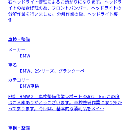
右ヘッドライト修理によるお預かりになります。 ヘッドラ
イトの結露修理の為、フロントバンパー、ヘッドライトの
分解作業を行いました。 分解作業の後、ヘッドライト裏
側…
車検・整備
メーカー
BMW
車名
BMW、2シリーズ、グランクーペ
カテゴリー
BMW車検
F様 BMW２ 車検整備作業レポート 48672 km この度
はご入庫ありがとうございます。 車検整備作業に取り掛か
って参ります。 今回は、基本的な消耗品をメイ…
車検・整備