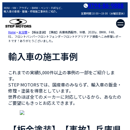
0794-86-9888
MINI・VW・アウディ・BMW・ベンツ・FIATなど、
輸入車の車検・整備・修理施工事例をご紹介。
営業時間 10:00～19:00（水曜日定休）
Home
»
未分類
»
【板金塗装】【事故】兵庫県西脇市、W様、2020y、BMW、F48、
X1、フロントバンパーフロントフェンダーフロントドアリアドア損傷へこみ修理レポー
トです！ありがとうございました。
輸入車の施工事例
これまでの実績5,000件以上の事例の一部をご紹介しま
す。
STEP MOTORSでは、国産車のみならず、輸入車の鈑金・
修理・塗装を得意としています。
世界のほぼ全てのメーカーに対応しているから、あなたの
ご要望にもきっとお応えできます。
【板金塗装】【事故】兵庫県