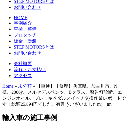
STEP MOTORSとは
お問い合わせ
HOME
事例紹介
車検・整備
プロタッチ
鈑金・塗装
STEP MOTORSとは
お問い合わせ
会社概要
流れ・お支払い
アクセス
Home
»
未分類
»
【車検】【修理】兵庫県、加古川市、N
様、2006y、メルセデスベンツ、Bクラス、警告灯診断、エ
ンジンオイル、ブレーキペダルスイッチ交換作業レポートで
す！総額25,894円でした。有難うございましたm(__)m
輸入車の施工事例