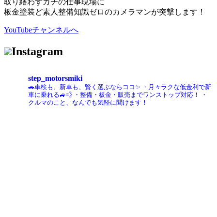
取り繕わずガチの仕事現場に
板金塗装ど素人整備知識ゼロのカメラマンが突撃します！
YouTubeチャンネルへ
Instagram
step_motorsmiki
🚗車検も、新車も、賢く選ぶならココ✨
・月々ラクな低金利で新
車に乗れる🚙💨
・整備・板金・販売までワンストップ対応！
・
クルマのこと、なんでも気軽に聞けます！