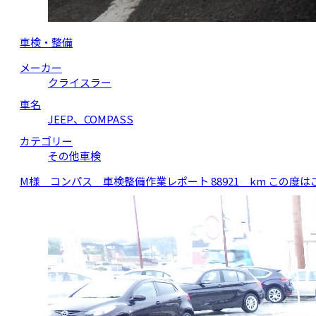
車検・整備
メーカー
クライスラー
車名
JEEP、COMPASS
カテゴリー
その他車検
M様 コンパス 車検整備作業レポート 88921 km この