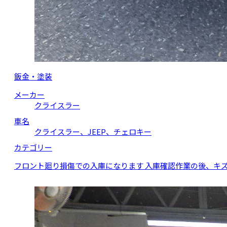
鈑金・塗装
メーカー
クライスラー
車名
クライスラー、JEEP、チェロキー
カテゴリー
フロント廻り損傷での入庫になります 入庫確認作業の後、キ