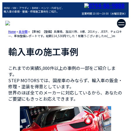
0794-86-9888
MINI・VW・アウディ・BMW・ベンツ・FIATなど、
輸入車の車検・整備・修理施工事例をご紹介。
営業時間 10:00～19:00（水曜日定休）
Home
»
未分類
»
【車検】【整備】兵庫県、加古川市、A様、2014ｙ、JEEP、チェロキ
ー、車検整備レポートです。総額114,530円でした！有難うございましたm(__)m
輸入車の施工事例
これまでの実績5,000件以上の事例の一部をご紹介しま
す。
STEP MOTORSでは、国産車のみならず、輸入車の鈑金・
修理・塗装を得意としています。
世界のほぼ全てのメーカーに対応しているから、あなたの
ご要望にもきっとお応えできます。