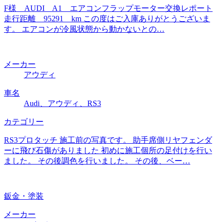
F様 AUDI A1 エアコンフラップモーター交換レポート
走行距離 95291 km この度はご入庫ありがとうございま
す。 エアコンが冷風状態から動かないとの…
メーカー
アウディ
車名
Audi、アウディ、RS3
カテゴリー
RS3プロタッチ 施工前の写真です。 助手席側リヤフェンダ
ーに飛び石傷がありました 初めに施工個所の足付けを行い
ました。 その後調色を行いました。 その後、ベー…
鈑金・塗装
メーカー