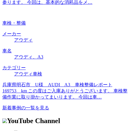
参ります。 今回は、基本的な消耗品をメ…
車検・整備
メーカー
アウディ
車名
アウディ、A3
カテゴリー
アウディ車検
兵庫県明石市 U様 AUDI A3 車検整備レポート
169753 km この度はご入庫ありがとうございます。 車検整
備作業に取り掛かってまいります。 今回は車…
新着事例の一覧を見る
YouTube Channel