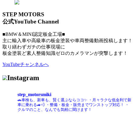
STEP MOTORS
公式YouTube Channel
■BMW＆MINI認定板金工場■
主に輸入車や高級車の板金塗装や車両整備動画投稿します！
取り繕わずガチの仕事現場に
板金塗装ど素人整備知識ゼロのカメラマンが突撃します！
YouTubeチャンネルへ
Instagram
step_motorsmiki
🚗車検も、新車も、賢く選ぶならココ✨
・月々ラクな低金利で新
車に乗れる🚙💨
・整備・板金・販売までワンストップ対応！
・
クルマのこと、なんでも気軽に聞けます！