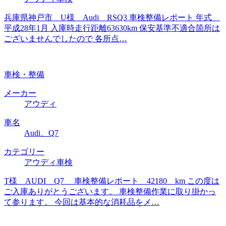
兵庫県神戸市 U様 Audi RSQ3 車検整備レポート 年式
平成28年1月 入庫時走行距離63630km 保安基準不適合箇所は
ございませんでしたので 各所点…
車検・整備
メーカー
アウディ
車名
Audi、Q7
カテゴリー
アウディ車検
T様 AUDI Q7 車検整備レポート 42180 km この度は
ご入庫ありがとうございます。 車検整備作業に取り掛かっ
て参ります。 今回は基本的な消耗品をメ…