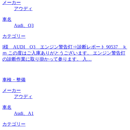
メーカー
アウディ
車名
Audi、Q3
カテゴリー
I様 AUDI Q3 エンジン警告灯⇒診断レポート 90537 ｋ
ｍ この度はご入庫ありがとうございます。 エンジン警告灯
の診断作業に取り掛かって参ります。 入…
車検・整備
メーカー
アウディ
車名
Audi、A1
カテゴリー