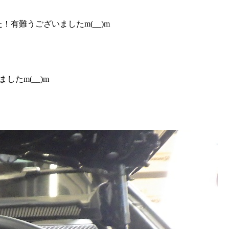
！有難うございましたm(__)m
たm(__)m