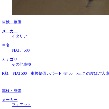
車検・整備
メーカー
イタリア
車名
FIAT、500
カテゴリー
その他車検
K様 FIAT500 車検整備レポート 48400 km この
車検・整備
メーカー
フィアット