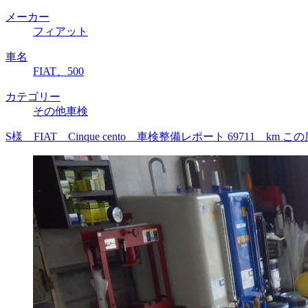
メーカー
フィアット
車名
FIAT、500
カテゴリー
その他車検
S様 FIAT Cinque cento 車検整備レポート 697