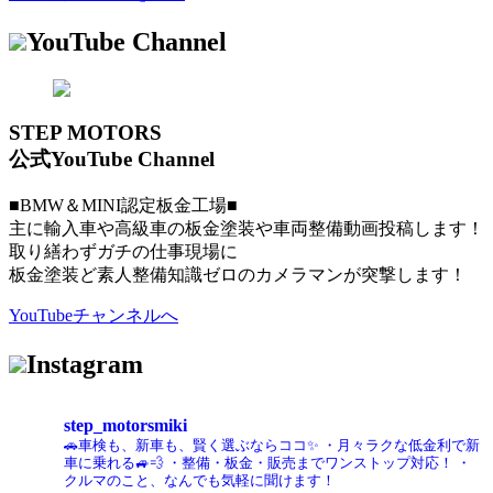
YouTube Channel
STEP MOTORS
公式YouTube Channel
■BMW＆MINI認定板金工場■
主に輸入車や高級車の板金塗装や車両整備動画投稿します！
取り繕わずガチの仕事現場に
板金塗装ど素人整備知識ゼロのカメラマンが突撃します！
YouTubeチャンネルへ
Instagram
step_motorsmiki
🚗車検も、新車も、賢く選ぶならココ✨
・月々ラクな低金利で新
車に乗れる🚙💨
・整備・板金・販売までワンストップ対応！
・
クルマのこと、なんでも気軽に聞けます！