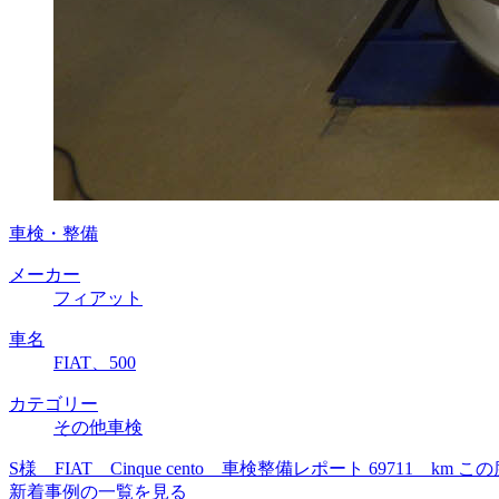
車検・整備
メーカー
フィアット
車名
FIAT、500
カテゴリー
その他車検
S様 FIAT Cinque cento 車検整備レポート 697
新着事例の一覧を見る