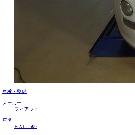
車検・整備
メーカー
フィアット
車名
FIAT、500