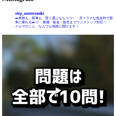
step_motorsmiki
🚗車検も、新車も、賢く選ぶならココ✨
・月々ラクな低金利で新
車に乗れる🚙💨
・整備・板金・販売までワンストップ対応！
・
クルマのこと、なんでも気軽に聞けます！