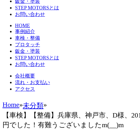
鈑金・塗装
STEP MOTORSとは
お問い合わせ
HOME
事例紹介
車検・整備
プロタッチ
鈑金・塗装
STEP MOTORSとは
お問い合わせ
会社概要
流れ・お支払い
アクセス
Home
»
»
未分類
【車検】【整備】兵庫県、神戸市、D様、201
円でした！有難うございましたm(__)m