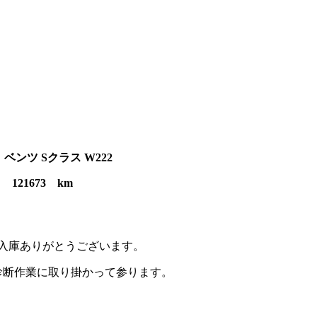
神戸市、D様、2015ｙ、メ
2)、ブレーキ異音修理レポー
！有難うございましたm(__)
ベンツ Sクラス W222
121673 km
入庫ありがとうございます。
診断作業に取り掛かって参ります。