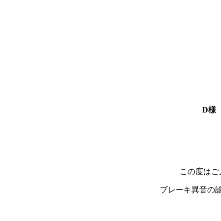
【車検】【整備】兵庫県、
スベンツ、Sクラス(W22
す。総額15,642円でした
D様 
この度はご
ブレーキ異音の