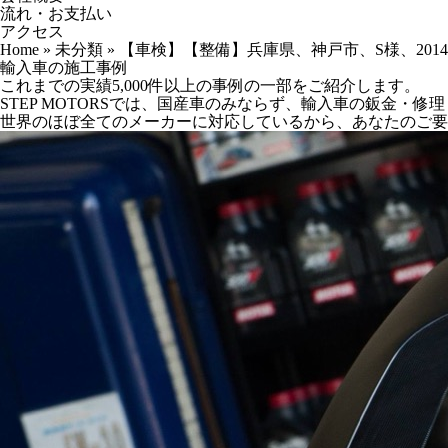
流れ・お支払い
アクセス
Home
»
未分類
»
【車検】【整備】兵庫県、神戸市、S様、2014ｙ
輸入車の施工事例
これまでの実績5,000件以上の事例の一部をご紹介します。
STEP MOTORSでは、国産車のみならず、輸入車の鈑金・
世界のほぼ全てのメーカーに対応しているから、あなたのご要