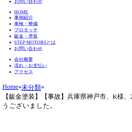
お問い合わせ
HOME
事例紹介
車検・整備
プロタッチ
鈑金・塗装
STEP MOTORSとは
お問い合わせ
会社概要
流れ・お支払い
アクセス
Home
»
»
未分類
【鈑金塗装】【事故】兵庫県神戸市、K様、
うございました。