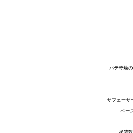
パテ乾燥の
サフェーサ
ベー
塗装乾