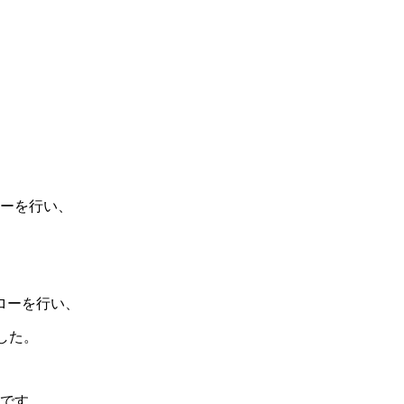
ーを行い、
ローを行い、
した。
です。