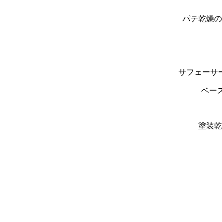
パテ乾燥の
サフェーサ
ベー
塗装乾