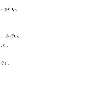
ーを行い、
ローを行い、
した。
です。