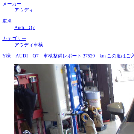
メーカー
アウディ
車名
Audi、Q7
カテゴリー
アウディ車検
Y様 AUDI Q7 車検整備レポート 37529 km こ