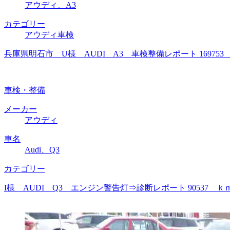
アウディ、A3
カテゴリー
アウディ車検
兵庫県明石市 U様 AUDI A3 車検整備レポート 1697
車検・整備
メーカー
アウディ
車名
Audi、Q3
カテゴリー
I様 AUDI Q3 エンジン警告灯⇒診断レポート 9053