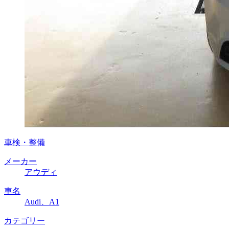
車検・整備
メーカー
アウディ
車名
Audi、A1
カテゴリー