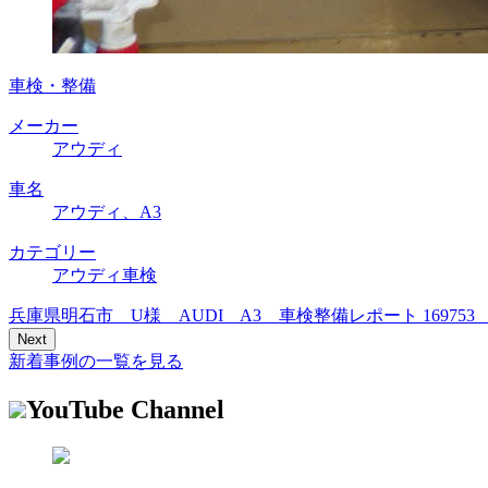
車検・整備
メーカー
アウディ
車名
アウディ、A3
カテゴリー
アウディ車検
兵庫県明石市 U様 AUDI A3 車検整備レポート 1697
Next
新着事例の一覧を見る
YouTube Channel