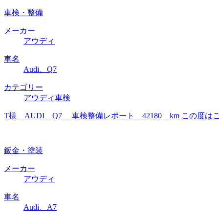
車検・整備
メーカー
アウディ
車名
Audi、Q7
カテゴリー
アウディ車検
T様 AUDI Q7 車検整備レポート 42180 km こ
鈑金・塗装
メーカー
アウディ
車名
Audi、A7