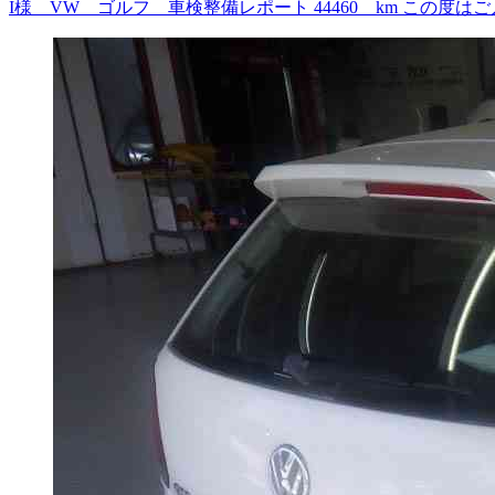
I様 VW ゴルフ 車検整備レポート 44460 km この