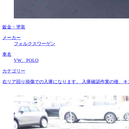
鈑金・塗装
メーカー
フォルクスワーゲン
車名
VW、POLO
カテゴリー
右リア回り損傷での入庫になります。 入庫確認作業の後、キ