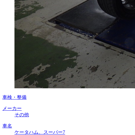
車検・整備
メーカー
その他
車名
ケータハム、スーパー7