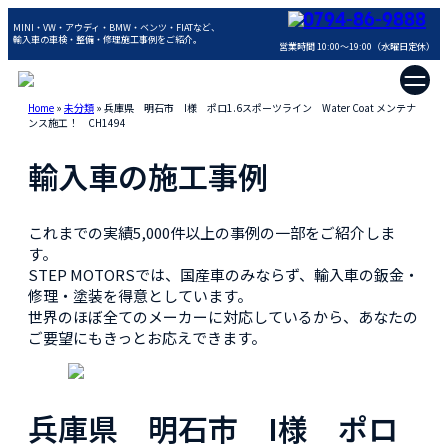
0794-86-9888
MINI・VW・アウディ・BMW・ベンツ・FIATなど、
輸入車の車検・整備・修理施工事例をご紹介。
営業時間 10:00～19:00（水曜日定休）
Home
»
未分類
»
兵庫県 明石市 I様 ポロ1.6スポーツライン Water Coat メンテナ
ンス施工！ CH1494
輸入車の施工事例
これまでの実績5,000件以上の事例の一部をご紹介しま
す。
STEP MOTORSでは、国産車のみならず、輸入車の鈑金・
修理・塗装を得意としています。
世界のほぼ全てのメーカーに対応しているから、あなたの
ご要望にもきっとお応えできます。
兵庫県 明石市 I様 ポロ