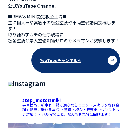
公式YouTube Channel
■BMW＆MINI認定板金工場■
主に輸入車や高級車の板金塗装や車両整備動画投稿しま
す！
取り繕わずガチの仕事現場に
板金塗装ど素人整備知識ゼロのカメラマンが突撃します！
YouTubeチャンネルへ
Instagram
step_motorsmiki
🚗車検も、新車も、賢く選ぶならココ✨
・月々ラクな低金
利で新車に乗れる🚙💨
・整備・板金・販売までワンストッ
プ対応！
・クルマのこと、なんでも気軽に聞けます！