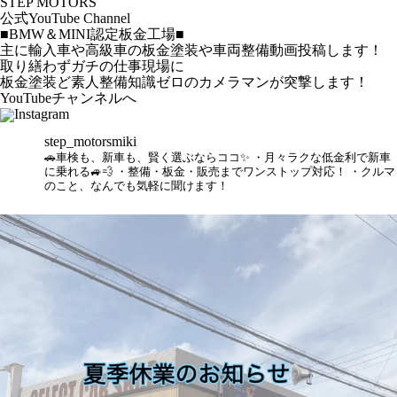
STEP MOTORS
公式YouTube Channel
■BMW＆MINI認定板金工場■
主に輸入車や高級車の板金塗装や車両整備動画投稿します！
取り繕わずガチの仕事現場に
板金塗装ど素人整備知識ゼロのカメラマンが突撃します！
YouTubeチャンネルへ
Instagram
step_motorsmiki
🚗車検も、新車も、賢く選ぶならココ✨
・月々ラクな低金利で新車
に乗れる🚙💨
・整備・板金・販売までワンストップ対応！
・クルマ
のこと、なんでも気軽に聞けます！