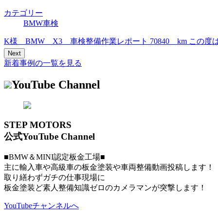
カテゴリー
BMW車検
K様 BMW X3 車検整備作業レポート 70840 km 
Next
新着事例の一覧を見る
YouTube Channel
STEP MOTORS
公式YouTube Channel
■BMW＆MINI認定板金工場■
主に輸入車や高級車の板金塗装や車両整備動画投稿します！
取り繕わずガチの仕事現場に
板金塗装ど素人整備知識ゼロのカメラマンが突撃します！
YouTubeチャンネルへ