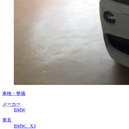
車検・整備
メーカー
BMW
車名
BMW、X3