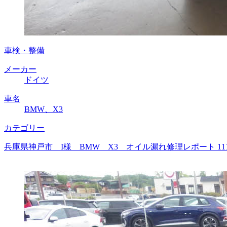
車検・整備
メーカー
ドイツ
車名
BMW、X3
カテゴリー
兵庫県神戸市 I様 BMW X3 オイル漏れ修理レポート 1