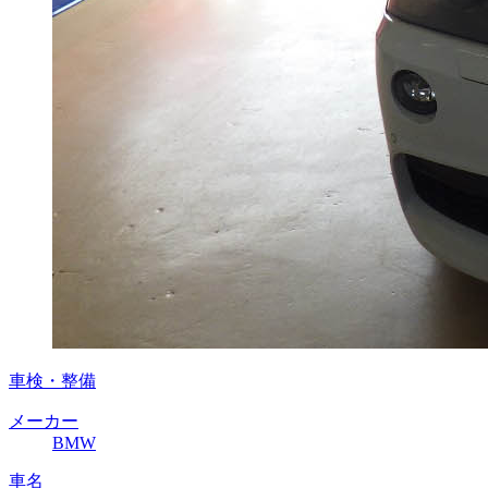
車検・整備
メーカー
BMW
車名