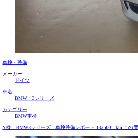
車検・整備
メーカー
ドイツ
車名
BMW、3シリーズ
カテゴリー
BMW車検
Y様 BMW3シリーズ 車検整備レポート 132500 km