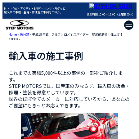
0794-86-9888
MINI・VW・アウディ・BMW・ベンツ・FIATなど、
輸入車の車検・整備・修理施工事例をご紹介。
営業時間 10:00～19:00（水曜日定休）
Home
»
未分類
»
平成19年式 アルファロメオスパイダー 展示前清掃・仕上げ！
CH3842
輸入車の施工事例
これまでの実績5,000件以上の事例の一部をご紹介しま
す。
STEP MOTORSでは、国産車のみならず、輸入車の鈑金・
修理・塗装を得意としています。
世界のほぼ全てのメーカーに対応しているから、あなたの
ご要望にもきっとお応えできます。