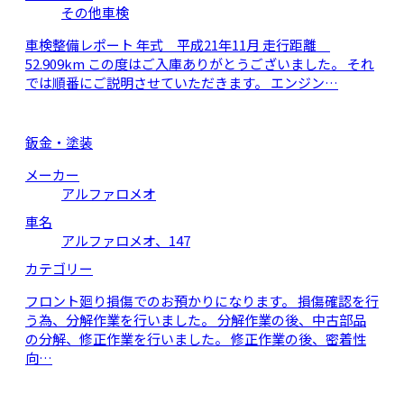
その他車検
車検整備レポート 年式 平成21年11月 走行距離
52.909km この度はご入庫ありがとうございました。 それ
では順番にご説明させていただきます。 エンジン…
鈑金・塗装
メーカー
アルファロメオ
車名
アルファロメオ、147
カテゴリー
フロント廻り損傷でのお預かりになります。 損傷確認を行
う為、分解作業を行いました。 分解作業の後、中古部品
の分解、修正作業を行いました。 修正作業の後、密着性
向…