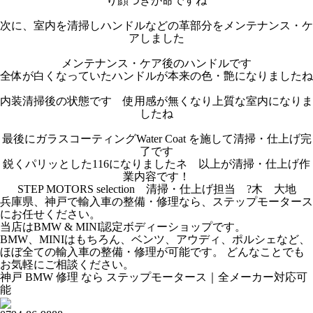
り顔つきが命ですね
次に、室内を清掃しハンドルなどの革部分をメンテナンス・ケ
アしました
メンテナンス・ケア後のハンドルです
全体が白くなっていたハンドルが本来の色・艶になりましたね
内装清掃後の状態です 使用感が無くなり上質な室内になりま
したね
最後にガラスコーティングWater Coat を施して清掃・仕上げ完
了です
鋭くパリッとした116になりましたネ 以上が清掃・仕上げ作
業内容です！
STEP MOTORS selection 清掃・仕上げ担当 ?木 大地
兵庫県、神戸で輸入車の整備・修理なら、ステップモータース
にお任せください。
当店はBMW & MINI認定ボディーショップです。
BMW、MINIはもちろん、ベンツ、アウディ、ポルシェなど、
ほぼ全ての輸入車の整備・修理が可能です。 どんなことでも
お気軽にご相談ください。
神戸 BMW 修理 なら ステップモータース｜全メーカー対応可
能