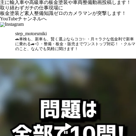
主に輸入車や高級車の板金塗装や車両整備動画投稿します！
取り繕わずガチの仕事現場に
板金塗装ど素人整備知識ゼロのカメラマンが突撃します！
YouTubeチャンネルへ
Instagram
step_motorsmiki
🚗車検も、新車も、賢く選ぶならココ✨
・月々ラクな低金利で新車
に乗れる🚙💨
・整備・板金・販売までワンストップ対応！
・クルマ
のこと、なんでも気軽に聞けます！