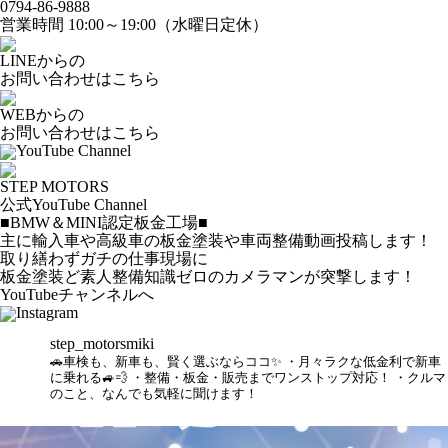
0794-86-9888
営業時間 10:00～19:00（水曜日定休）
LINEからの
お問い合わせはこちら
WEBからの
お問い合わせはこちら
YouTube Channel
STEP MOTORS
公式YouTube Channel
■BMW＆MINI認定板金工場■
主に輸入車や高級車の板金塗装や車両整備動画投稿します！
取り繕わずガチの仕事現場に
板金塗装ど素人整備知識ゼロのカメラマンが突撃します！
YouTubeチャンネルへ
Instagram
step_motorsmiki
🚗車検も、新車も、賢く選ぶならココ✨
・月々ラクな低金利で新車
に乗れる🚙💨
・整備・板金・販売までワンストップ対応！
・クルマ
のこと、なんでも気軽に聞けます！