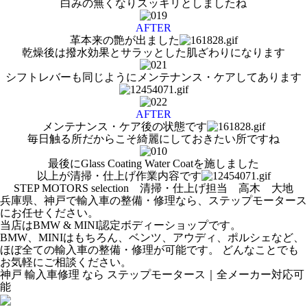
白みの無くなりスッキリとしましたね
AFTER
革本来の艶が出ました
乾燥後は撥水効果とサラッとした肌ざわりになります
シフトレバーも同じようにメンテナンス・ケアしてあります
AFTER
メンテナンス・ケア後の状態です
毎日触る所だからこそ綺麗にしておきたい所ですね
最後にGlass Coating Water Coatを施しました
以上が清掃・仕上げ作業内容です
STEP MOTORS selection 清掃・仕上げ担当 高木 大地
兵庫県、神戸で輸入車の整備・修理なら、ステップモータース
にお任せください。
当店はBMW & MINI認定ボディーショップです。
BMW、MINIはもちろん、ベンツ、アウディ、ポルシェなど、
ほぼ全ての輸入車の整備・修理が可能です。 どんなことでも
お気軽にご相談ください。
神戸 輸入車修理 なら ステップモータース｜全メーカー対応可
能