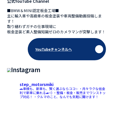
公式YouTube Channel
■BMW＆MINI認定板金工場■
主に輸入車や高級車の板金塗装や車両整備動画投稿しま
す！
取り繕わずガチの仕事現場に
板金塗装ど素人整備知識ゼロのカメラマンが突撃します！
YouTubeチャンネルへ
Instagram
step_motorsmiki
🚗車検も、新車も、賢く選ぶならココ✨
・月々ラクな低金
利で新車に乗れる🚙💨
・整備・板金・販売までワンストッ
プ対応！
・クルマのこと、なんでも気軽に聞けます！