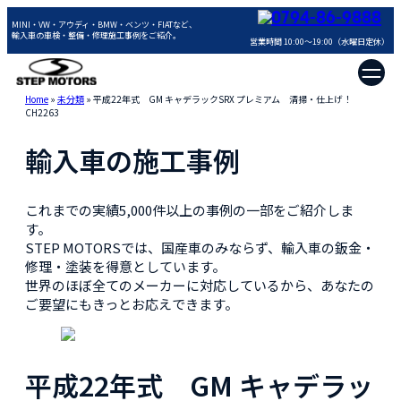
0794-86-9888
MINI・VW・アウディ・BMW・ベンツ・FIATなど、
輸入車の車検・整備・修理施工事例をご紹介。
営業時間 10:00～19:00（水曜日定休）
Home
»
未分類
»
平成22年式 GM キャデラックSRX プレミアム 清掃・仕上げ！
CH2263
輸入車の施工事例
これまでの実績5,000件以上の事例の一部をご紹介しま
す。
STEP MOTORSでは、国産車のみならず、輸入車の鈑金・
修理・塗装を得意としています。
世界のほぼ全てのメーカーに対応しているから、あなたの
ご要望にもきっとお応えできます。
平成22年式 GM キャデラッ