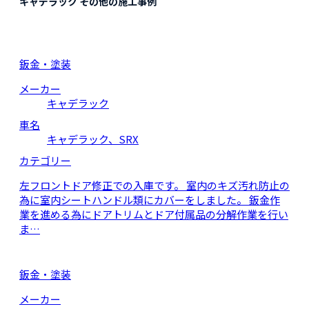
キャデラック その他の施工事例
鈑金・塗装
メーカー
キャデラック
車名
キャデラック、SRX
カテゴリー
左フロントドア修正での入庫です。 室内のキズ汚れ防止の
為に室内シートハンドル類にカバーをしました。 鈑金作
業を進める為にドアトリムとドア付属品の分解作業を行い
ま…
鈑金・塗装
メーカー