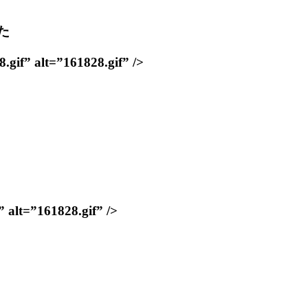
た
lt=”161828.gif” />
”161828.gif” />