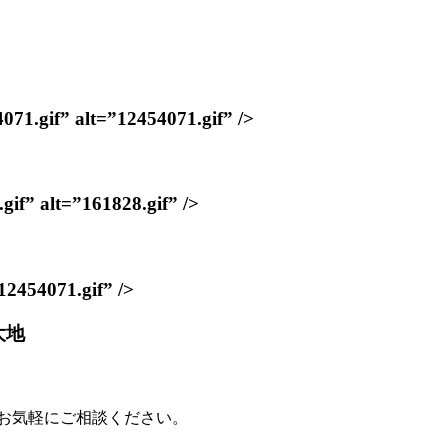
” alt=”12454071.gif” />
lt=”161828.gif” />
54071.gif” />
大地
もお気軽にご相談ください。