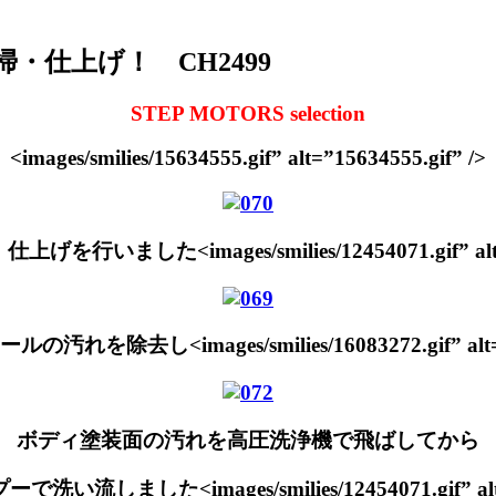
掃・仕上げ！ CH2499
STEP MOTORS selection
<images/smilies/15634555.gif” alt=”15634555.gif” />
げを行いました<images/smilies/12454071.gif” alt=”1
を除去し<images/smilies/16083272.gif” alt=”16
ボディ塗装面の汚れを高圧洗浄機で飛ばしてから
しました<images/smilies/12454071.gif” alt=”1