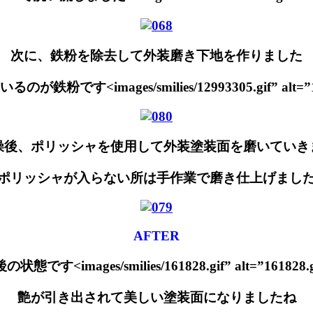
次に、鉄粉を除去して外装磨き下地を作りました
粉です<images/smilies/12993305.gif” alt=”129
燥後、ポリッシャを使用して外装塗装面を磨いていき
ポリッシャが入らない所は手作業で磨き仕上げまし
AFTER
状態です<images/smilies/161828.gif” alt=”161828.gi
艶が引き出されて美しい塗装面になりましたね