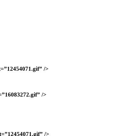
2454071.gif” />
083272.gif” />
2454071.gif” />