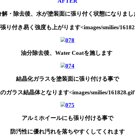
AFTER
分解・除去後、水が塗装面に張り付く状態になりまし
強度も上がります<images/smilies/161828.gif” a
油分除去後、Water Coatを施します
結晶化ガラスを塗装面に張り付ける事で
晶体となります<images/smilies/161828.gif” alt=
アルミホイールにも張り付ける事で
防汚性に優れ汚れを落ちやすくしてくれます