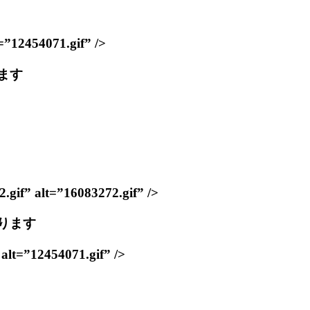
454071.gif” />
します
lt=”16083272.gif” />
ります
12454071.gif” />