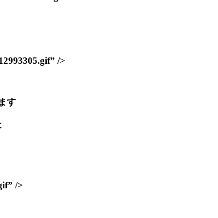
93305.gif” />
ます
た
f” />