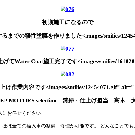
初期施工になるので
犠牲塗膜を作りました<images/smilies/12454071.gif
r Coat施工完了です<images/smilies/161828.gif” a
容です<images/smilies/12454071.gif” alt=”124
TEP MOTORS selection 清掃・仕上げ担当 高木 
スにお任せください。
、 ほぼ全ての輸入車の整備・修理が可能です。 どんなことで