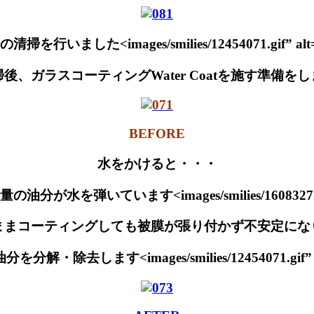
いました<images/smilies/12454071.gif” alt=”12
後、ガラスコーティングWater Coatを施す準備を
BEFORE
水をかけると・・・
弾いています<images/smilies/16083272.gif” a
ままコーティングしても被膜が張り付かず不安定にな
除去します<images/smilies/12454071.gif” alt=”