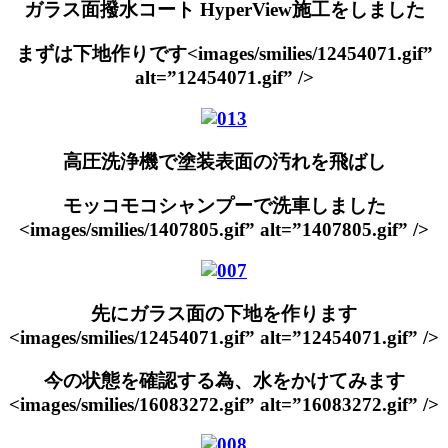
ガラス面撥水コート HyperView施工をしました
まずは下地作りです<images/smilies/12454071.gif”
alt=”12454071.gif” />
高圧洗浄機で塗装表面の汚れを飛ばし
モッコモコシャンプーで洗車しました
<images/smilies/1407805.gif” alt=”1407805.gif” />
先にガラス面の下地を作ります
<images/smilies/12454071.gif” alt=”12454071.gif” />
今の状態を確認する為、水をかけてみます
<images/smilies/16083272.gif” alt=”16083272.gif” />