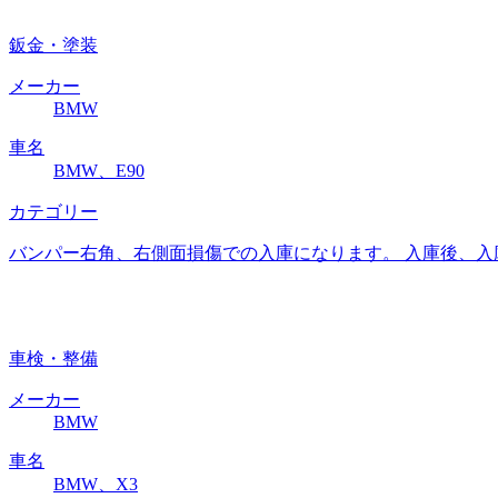
鈑金・塗装
メーカー
BMW
車名
BMW、E90
カテゴリー
バンパー右角、右側面損傷での入庫になります。 入庫後、入
車検・整備
メーカー
BMW
車名
BMW、X3