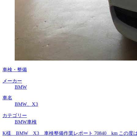
車検・整備
メーカー
BMW
車名
BMW、X3
カテゴリー
BMW車検
K様 BMW X3 車検整備作業レポート 70840 km 