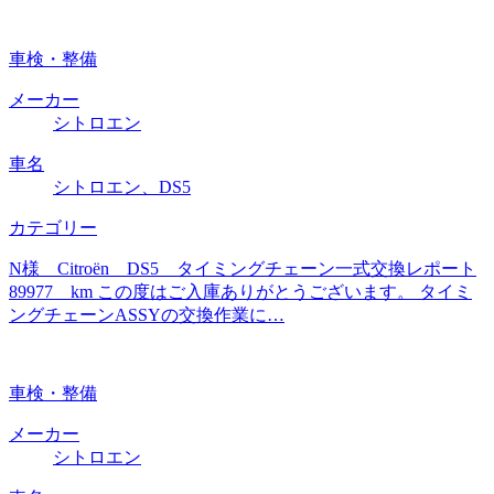
車検・整備
メーカー
シトロエン
車名
シトロエン、DS5
カテゴリー
N様 Citroën DS5 タイミングチェーン一式交換レポート
89977 km この度はご入庫ありがとうございます。 タイミ
ングチェーンASSYの交換作業に…
車検・整備
メーカー
シトロエン