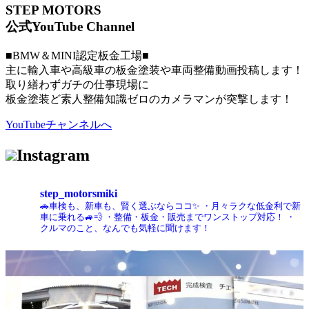
STEP MOTORS
公式YouTube Channel
■BMW＆MINI認定板金工場■
主に輸入車や高級車の板金塗装や車両整備動画投稿します！
取り繕わずガチの仕事現場に
板金塗装ど素人整備知識ゼロのカメラマンが突撃します！
YouTubeチャンネルへ
Instagram
step_motorsmiki
🚗車検も、新車も、賢く選ぶならココ✨
・月々ラクな低金利で新
車に乗れる🚙💨
・整備・板金・販売までワンストップ対応！
・
クルマのこと、なんでも気軽に聞けます！