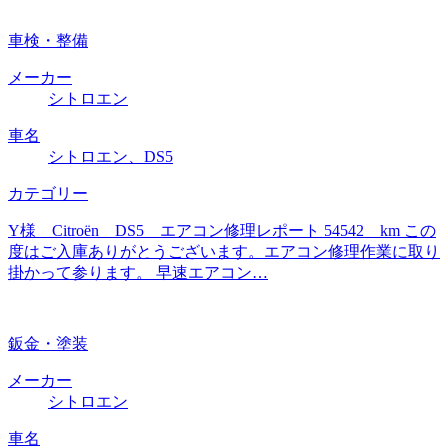
車検・整備
メーカー
シトロエン
車名
シトロエン、DS5
カテゴリー
Y様 Citroën DS5 エアコン修理レポート 54542 km この
度はご入庫ありがとうございます。エアコン修理作業に取り
掛かって参ります。 早速エアコン…
鈑金・塗装
メーカー
シトロエン
車名