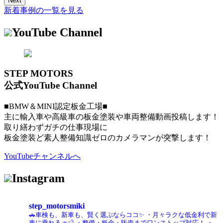
Next
新着事例の一覧を見る
YouTube Channel
STEP MOTORS
公式YouTube Channel
■BMW＆MINI認定板金工場■
主に輸入車や高級車の板金塗装や車両整備動画投稿します！
取り繕わずガチの仕事現場に
板金塗装ど素人整備知識ゼロのカメラマンが突撃します！
YouTubeチャンネルへ
Instagram
step_motorsmiki
🚗車検も、新車も、賢く選ぶならココ✨
・月々ラクな低金利で新
車に乗れる🚙💨
・整備・板金・販売までワンストップ対応！
・