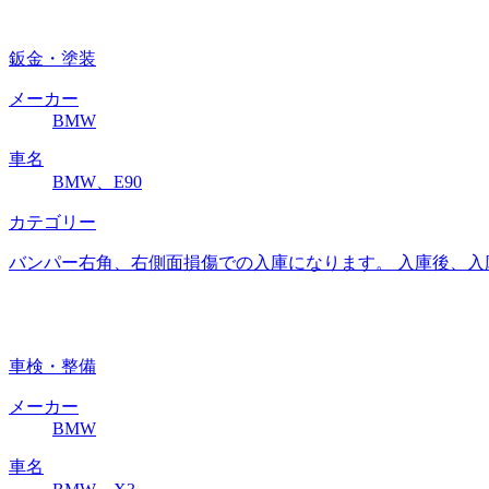
鈑金・塗装
メーカー
BMW
車名
BMW、E90
カテゴリー
バンパー右角、右側面損傷での入庫になります。 入庫後、入
車検・整備
メーカー
BMW
車名