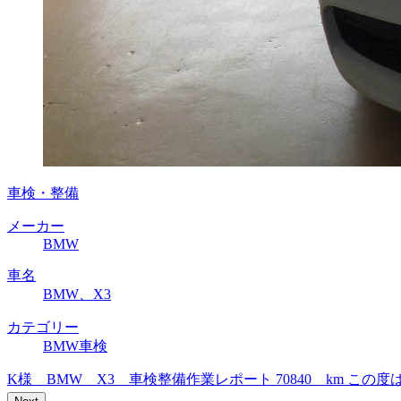
車検・整備
メーカー
BMW
車名
BMW、X3
カテゴリー
BMW車検
K様 BMW X3 車検整備作業レポート 70840 km 