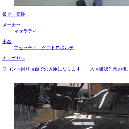
鈑金・塗装
メーカー
マセラティ
車名
マセラティ、クアトロポルテ
カテゴリー
フロント周り損傷での入庫になります。 入庫確認作業の後