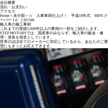
会社概要
流れ・お支払い
アクセス
Home
»
未分類
»
☆ 入庫車両仕上げ！ 平成18年式 MINI ク
ーパー 1.6 CH1586
輸入車の施工事例
これまでの実績5,000件以上の事例の一部をご紹介します。
STEP MOTORSでは、国産車のみならず、輸入車の鈑金・修
理・塗装を得意としています。
世界のほぼ全てのメーカーに対応しているから、あなたのご要
望にもきっとお応えできます。