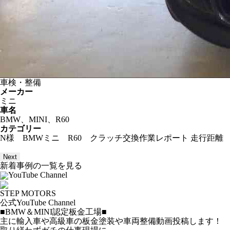
車検・整備
メーカー
ミニ
車名
BMW、MINI、R60
カテゴリー
N様 BMWミニ R60 クラッチ交換作業レポート 走行距離 
Next
新着事例の一覧を見る
YouTube Channel
STEP MOTORS
公式YouTube Channel
■BMW＆MINI認定板金工場■
主に輸入車や高級車の板金塗装や車両整備動画投稿します！