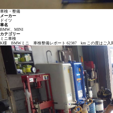
車検・整備
メーカー
ドイツ
車名
BMW、MINI
カテゴリー
ミニ車検
K様 BMWミニ 車検整備レポート 62387 km この度