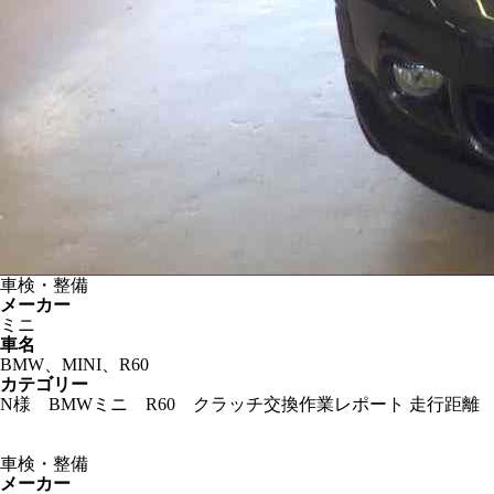
車検・整備
メーカー
ミニ
車名
BMW、MINI、R60
カテゴリー
N様 BMWミニ R60 クラッチ交換作業レポート 走行距離 
車検・整備
メーカー