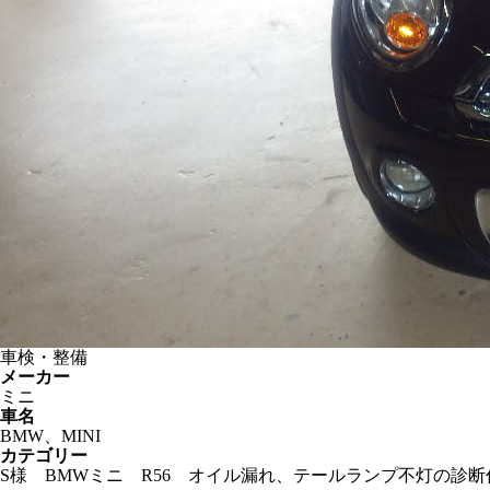
車検・整備
メーカー
ミニ
車名
BMW、MINI
カテゴリー
S様 BMWミニ R56 オイル漏れ、テールランプ不灯の診断