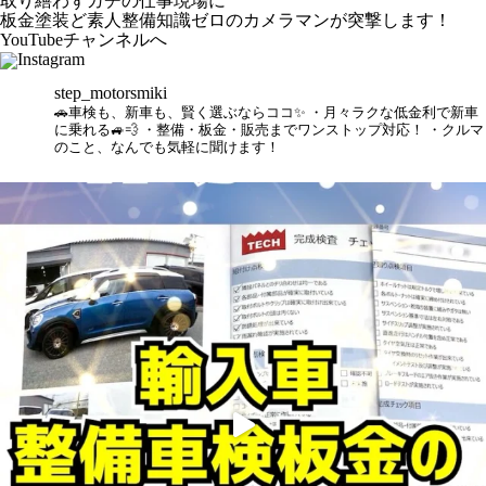
取り繕わずガチの仕事現場に
板金塗装ど素人整備知識ゼロのカメラマンが突撃します！
YouTubeチャンネルへ
Instagram
step_motorsmiki
🚗車検も、新車も、賢く選ぶならココ✨
・月々ラクな低金利で新車
に乗れる🚙💨
・整備・板金・販売までワンストップ対応！
・クルマ
のこと、なんでも気軽に聞けます！