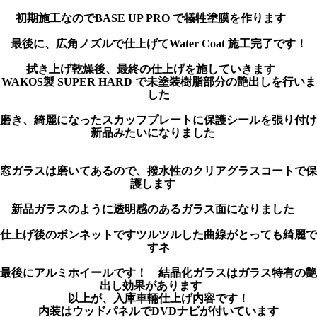
初期施工なのでBASE UP PRO で犠牲塗膜を作ります
最後に、広角ノズルで仕上げてWater Coat 施工完了です！
拭き上げ乾燥後、最終の仕上げを施していきます
WAKOS製 SUPER HARD で未塗装樹脂部分の艶出しを行いま
した
磨き、綺麗になったスカッフプレートに保護シールを張り付け
新品みたいになりました
窓ガラスは磨いてあるので、撥水性のクリアグラスコートで保
護します
新品ガラスのように透明感のあるガラス面になりました
仕上げ後のボンネットですツルツルした曲線がとっても綺麗で
すネ
最後にアルミホイールです！ 結晶化ガラスはガラス特有の艶
出し効果があります
以上が、入庫車輛仕上げ内容です！
内装はウッドパネルでDVDナビが付いています