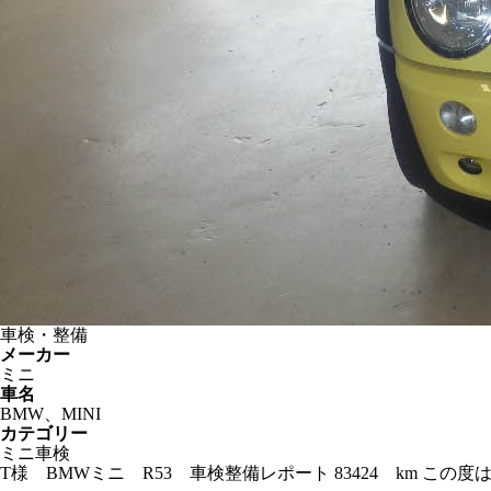
車検・整備
メーカー
ミニ
車名
BMW、MINI
カテゴリー
ミニ車検
T様 BMWミニ R53 車検整備レポート 83424 km 