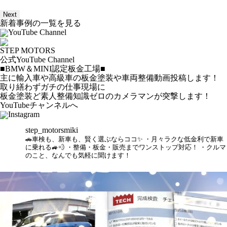
Next
新着事例の一覧を見る
YouTube Channel
STEP MOTORS
公式YouTube Channel
■BMW＆MINI認定板金工場■
主に輸入車や高級車の板金塗装や車両整備動画投稿します！
取り繕わずガチの仕事現場に
板金塗装ど素人整備知識ゼロのカメラマンが突撃します！
YouTubeチャンネルへ
Instagram
step_motorsmiki
🚗車検も、新車も、賢く選ぶならココ✨
・月々ラクな低金利で新車
に乗れる🚙💨
・整備・板金・販売までワンストップ対応！
・クルマ
のこと、なんでも気軽に聞けます！