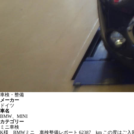
車検・整備
メーカー
ドイツ
車名
BMW、MINI
カテゴリー
ミニ車検
K様 BMWミニ 車検整備レポート 62387 km この度