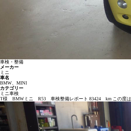
車検・整備
メーカー
ミニ
車名
BMW、MINI
カテゴリー
ミニ車検
T様 BMWミニ R53 車検整備レポート 83424 km 