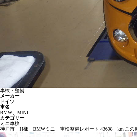
車検・整備
メーカー
ドイツ
車名
BMW、MINI
カテゴリー
ミニ車検
神戸市 H様 BMWミニ 車検整備レポート 43608 km