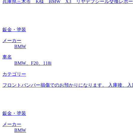
兵庫県三木市 K様 BMW X3 リヤデフシール交換レポート
鈑金・塗装
メーカー
BMW
車名
BMW、F20、118i
カテゴリー
フロントバンパー損傷でのお預かりになります。 入庫後、入
鈑金・塗装
メーカー
BMW