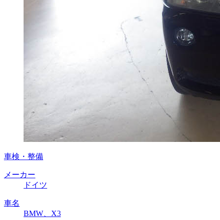
車検・整備
メーカー
ドイツ
車名
BMW、X3