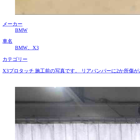
メーカー
BMW
車名
BMW、X3
カテゴリー
X3プロタッチ 施工前の写真です。 リアバンパーに2か所傷