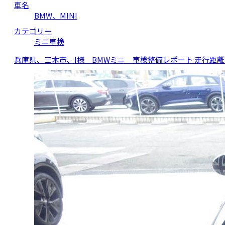
車名
BMW、MINI
カテゴリー
ミニ車検
兵庫県、三木市、I様 BMWミニ 車検整備レポート 走行距離