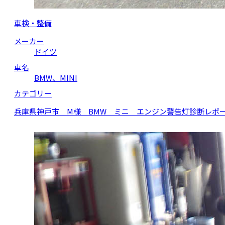
車検・整備
メーカー
ドイツ
車名
BMW、MINI
カテゴリー
兵庫県神戸市 M様 BMW ミニ エンジン警告灯診断レポート