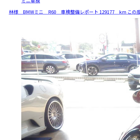
ミニ車検
林様 BMWミニ R60 車検整備レポート 129177 km