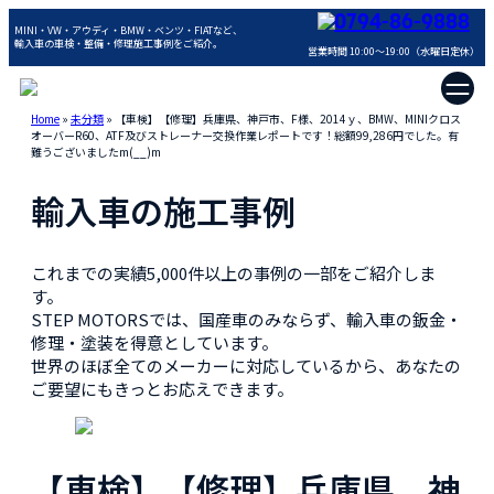
0794-86-9888
MINI・VW・アウディ・BMW・ベンツ・FIATなど、
輸入車の車検・整備・修理施工事例をご紹介。
営業時間 10:00～19:00（水曜日定休）
Home
»
未分類
»
【車検】【修理】兵庫県、神戸市、F様、2014ｙ、BMW、MINIクロス
オーバーR60、ATF及びストレーナー交換作業レポートです！総額99,286円でした。有
難うございましたm(__)m
輸入車の施工事例
これまでの実績5,000件以上の事例の一部をご紹介しま
す。
STEP MOTORSでは、国産車のみならず、輸入車の鈑金・
修理・塗装を得意としています。
世界のほぼ全てのメーカーに対応しているから、あなたの
ご要望にもきっとお応えできます。
【車検】【修理】兵庫県、神