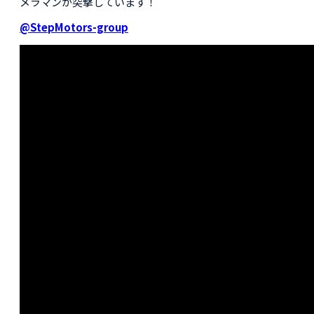
メラマンが突撃しています！
@StepMotors-group