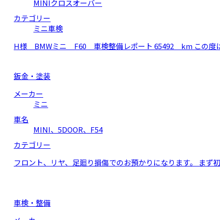
MINIクロスオーバー
カテゴリー
ミニ車検
H様 BMWミニ F60 車検整備レポート 65492 km 
鈑金・塗装
メーカー
ミニ
車名
MINI、5DOOR、F54
カテゴリー
フロント、リヤ、足廻り損傷でのお預かりになります。 まず
車検・整備