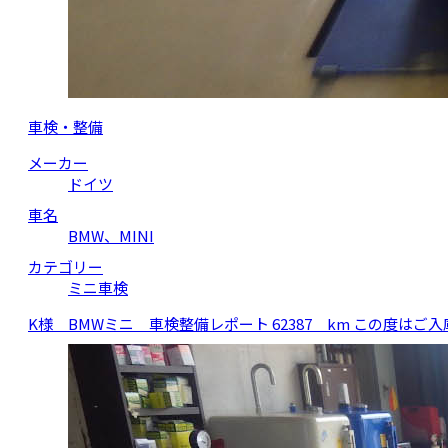
車検・整備
メーカー
ドイツ
車名
BMW、MINI
カテゴリー
ミニ車検
K様 BMWミニ 車検整備レポート 62387 km この度