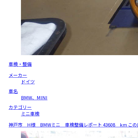
車検・整備
メーカー
ドイツ
車名
BMW、MINI
カテゴリー
ミニ車検
神戸市 H様 BMWミニ 車検整備レポート 43608 km