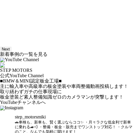
Next
新着事例の一覧を見る
YouTube Channel
STEP MOTORS
公式YouTube Channel
■BMW＆MINI認定板金工場■
主に輸入車や高級車の板金塗装や車両整備動画投稿します！
取り繕わずガチの仕事現場に
板金塗装ど素人整備知識ゼロのカメラマンが突撃します！
YouTubeチャンネルへ
Instagram
step_motorsmiki
🚗車検も、新車も、賢く選ぶならココ✨
・月々ラクな低金利で新車
に乗れる🚙💨
・整備・板金・販売までワンストップ対応！
・クルマ
のこと、なんでも気軽に聞けます！