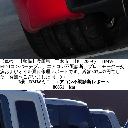
【車検】【整備】兵庫県、三木市、I様、2009ｙ、BMW、
MINIコンバーチブル、エアコン不調診断、ブロアモーター交
換およびオイル漏れ修理レポートです。総額303,435円でし
た！有難うございましたm(__)m
I様 BMWミニ エアコン不調診断レポート
80851 km