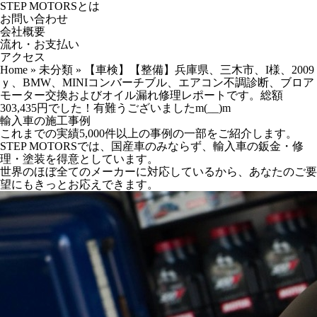
STEP MOTORSとは
お問い合わせ
会社概要
流れ・お支払い
アクセス
Home
»
未分類
»
【車検】【整備】兵庫県、三木市、I様、2009
ｙ、BMW、MINIコンバーチブル、エアコン不調診断、ブロア
モーター交換およびオイル漏れ修理レポートです。総額
303,435円でした！有難うございましたm(__)m
輸入車の施工事例
これまでの実績5,000件以上の事例の一部をご紹介します。
STEP MOTORSでは、国産車のみならず、輸入車の鈑金・修
理・塗装を得意としています。
世界のほぼ全てのメーカーに対応しているから、あなたのご要
望にもきっとお応えできます。