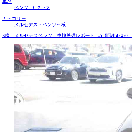
車名
ベンツ、Cクラス
カテゴリー
メルセデス・ベンツ車検
S様 メルセデスベンツ 車検整備レポート 走行距離 4745