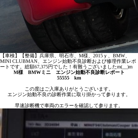
【車検】【整備】兵庫県、明石市、M様、2015ｙ、BMW、
MINI CLUBMAN、エンジン始動不良診断および修理作業レポ
ートです。総額67,375円でした！有難うございましたm(__)m
M様 BMWミニ エンジン始動不良診断レポート
55555 km
この度はご入庫ありがとうございます。
エンジン始動不良の診断作業に取り掛かって参ります。
早速診断機で車両のエラーを確認して参ります。