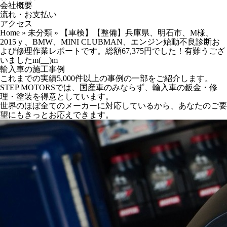
会社概要
流れ・お支払い
アクセス
Home
»
未分類
»
【車検】【整備】兵庫県、明石市、M様、
2015ｙ、BMW、MINI CLUBMAN、エンジン始動不良診断お
よび修理作業レポートです。総額67,375円でした！有難うござ
いましたm(__)m
輸入車の施工事例
これまでの実績5,000件以上の事例の一部をご紹介します。
STEP MOTORSでは、国産車のみならず、輸入車の鈑金・修
理・塗装を得意としています。
世界のほぼ全てのメーカーに対応しているから、あなたのご要
望にもきっとお応えできます。