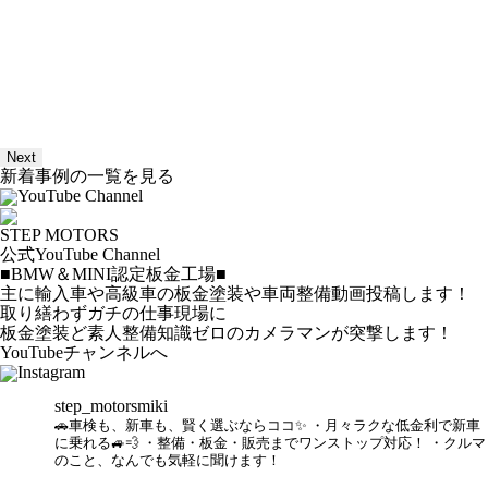
Next
新着事例の一覧を見る
YouTube Channel
STEP MOTORS
公式YouTube Channel
■BMW＆MINI認定板金工場■
主に輸入車や高級車の板金塗装や車両整備動画投稿します！
取り繕わずガチの仕事現場に
板金塗装ど素人整備知識ゼロのカメラマンが突撃します！
YouTubeチャンネルへ
Instagram
step_motorsmiki
🚗車検も、新車も、賢く選ぶならココ✨
・月々ラクな低金利で新車
に乗れる🚙💨
・整備・板金・販売までワンストップ対応！
・クルマ
のこと、なんでも気軽に聞けます！