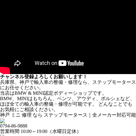
チャンネル登録よろしくお願いします！
兵庫県、神戸で輸入車の整備・修理なら、ステップモータース
にお任せください。
当店はBMW & MINI認定ボディーショップです。
BMW、MINIはもちろん、ベンツ、アウディ、ポルシェなど、
ほぼ全ての輸入車の整備・修理が可能です。 どんなことでも
お気軽にご相談ください。
神戸 ミニ 修理 なら ステップモータース｜全メーカー対応可能
0794-86-9888
営業時間 10:00～19:00（水曜日定休）