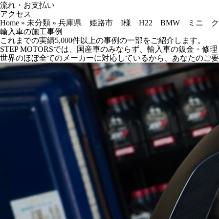
流れ・お支払い
アクセス
Home
»
未分類
»
兵庫県 姫路市 I様 H22 BMW ミニ 
輸入車の施工事例
これまでの実績5,000件以上の事例の一部をご紹介します。
STEP MOTORSでは、国産車のみならず、輸入車の鈑金・
世界のほぼ全てのメーカーに対応しているから、あなたのご要