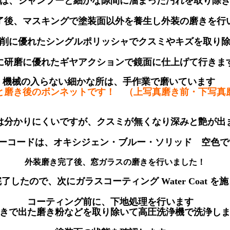
は、シャンプーと細かな隙間に溜まった汚れを取り除
了後、マスキングで塗装面以外を養生し外装の磨きを
研削に優れたシングルポリッシャでクスミやキズを取り
に研磨に優れたギヤアクションで鏡面に仕上げて行き
機械の入らない細かな所は、手作業で磨いています
と磨き後のボンネットです！ （上写真磨き前・下写真
は分かりにくいですが、クスミが無くなり深みと艶が
ーコードは、オキシジェン・ブルー・ソリッド 空色
外装磨き完了後、窓ガラスの磨きを行いました！
了したので、次にガラスコーティング Water Coat 
コーティング前に、下地処理を行います
きで出た磨き粉などを取り除いて高圧洗浄機で洗浄し