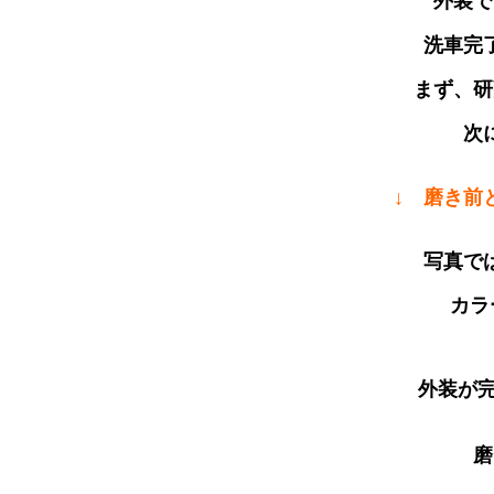
外装で
洗車完
まず、
次
↓ 磨き前
写真で
カラ
外装が完
磨