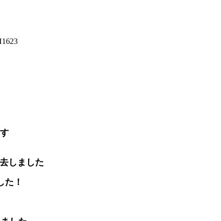
623
た！
ます
除去しました
した！