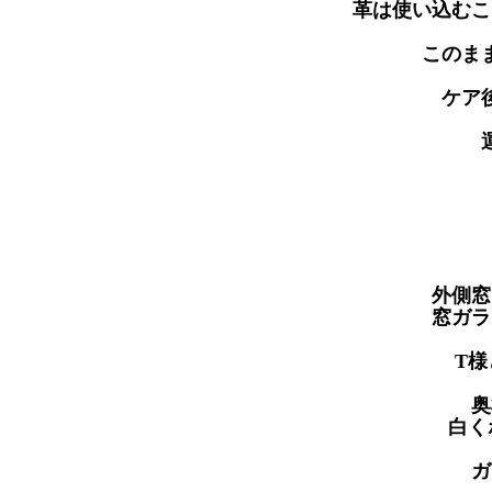
革は使い込むこ
このま
ケア
外側
窓ガラ
T
奥
白く
ガ