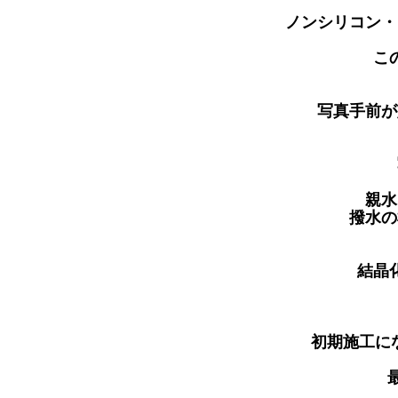
ノンシリコン・
こ
写真手前が
親水
撥水の
結晶
初期施工にな