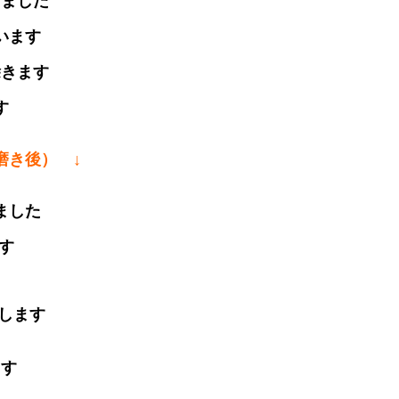
きました
行います
除きます
ます
磨き後） ↓
出ました
です
を施します
ます