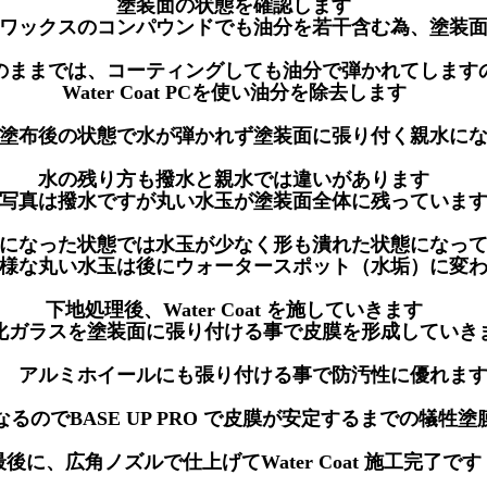
塗装面の状態を確認します
ワックスのコンパウンドでも油分を若干含む為、塗装
のままでは、コーティングしても油分で弾かれてします
Water Coat PCを使い油分を除去します
塗布後の状態で水が弾かれず塗装面に張り付く親水に
水の残り方も撥水と親水では違いがあります
写真は撥水ですが丸い水玉が塗装面全体に残っていま
になった状態では水玉が少なく形も潰れた状態になっ
様な丸い水玉は後にウォータースポット（水垢）に変
下地処理後、Water Coat を施していきます
化ガラスを塗装面に張り付ける事で皮膜を形成してい
アルミホイールにも張り付ける事で防汚性に優れま
るのでBASE UP PRO で皮膜が安定するまでの犠牲
最後に、広角ノズルで仕上げてWater Coat 施工完了です