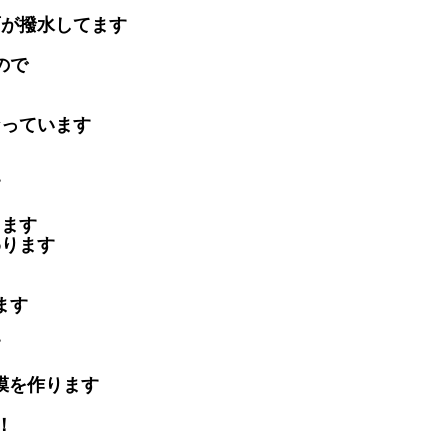
面が撥水してます
ので
なっています
す
てます
わります
きます
す
塗膜を作ります
！