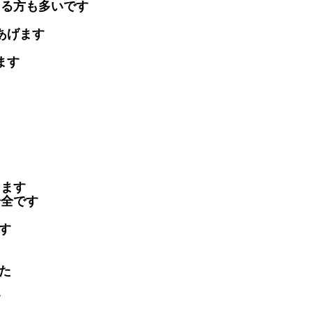
てる方も多いです
あげます
います
た
てます
安全です
ます
した
した
です