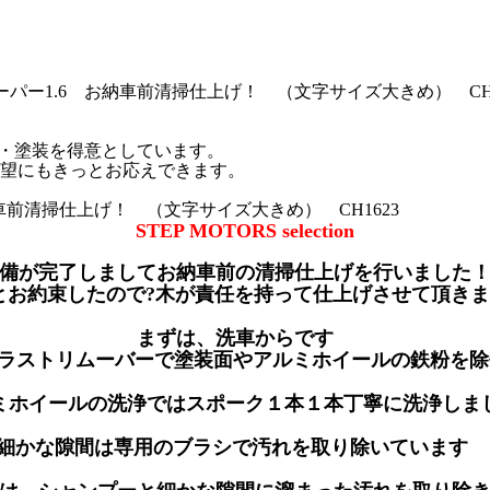
ーパー1.6 お納車前清掃仕上げ！ （文字サイズ大きめ） CH1
修理・塗装を得意としています。
望にもきっとお応えできます。
納車前清掃仕上げ！ （文字サイズ大きめ） CH1623
STEP MOTORS selection
備が完了しましてお納車前の清掃仕上げを行いまし
とお約束したので?木が責任を持って仕上げさせて頂き
まずは、洗車からです
製ラストリムーバーで塗装面やアルミホイールの鉄粉を
ミホイールの洗浄ではスポーク１本１本丁寧に洗浄しま
細かな隙間は専用のブラシで汚れを取り除いています