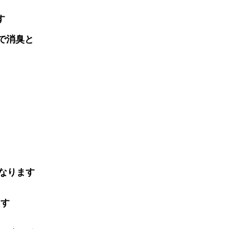
す
で消臭と
す
なります
ます