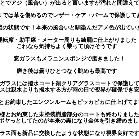
とでアジ（風合い）が出ると言いますが汚れと間違え
までは革を傷めるのでレザー・ケア・バームで保護して
後の状態です！本来の風合いと馴染んだアメ色が出て
運転席・助手席・メーター周りも綺麗に仕上がりまし
これなら気持ちよく乗って頂けそうです
窓ガラスもメラニンスポンジで磨きました！
磨き後は曇りひとつなく眺めも最高です
窓ガラスには撥水コート剤クリアグラスコートで保護し
スは親水よりも撥水する方が雨の日で視界が確保でき
様とお約束したエンジンルームもピッカピカに仕上げて
様とお約束した未塗装樹脂部分のコートも終わりま
ボヤっとしてたのが本来の黒になり全体を引き締めま
ラス面も新品に交換したような状態になり視界良好