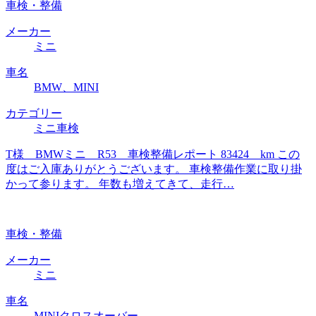
車検・整備
メーカー
ミニ
車名
BMW、MINI
カテゴリー
ミニ車検
T様 BMWミニ R53 車検整備レポート 83424 km この
度はご入庫ありがとうございます。 車検整備作業に取り掛
かって参ります。 年数も増えてきて、走行…
車検・整備
メーカー
ミニ
車名
MINIクロスオーバー