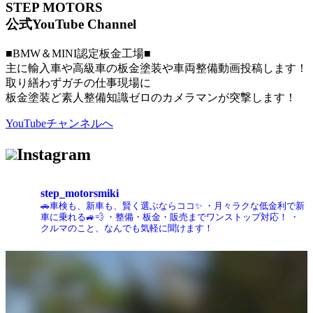
STEP MOTORS
公式YouTube Channel
■BMW＆MINI認定板金工場■
主に輸入車や高級車の板金塗装や車両整備動画投稿します！
取り繕わずガチの仕事現場に
板金塗装ど素人整備知識ゼロのカメラマンが突撃します！
YouTubeチャンネルへ
Instagram
step_motorsmiki
🚗車検も、新車も、賢く選ぶならココ✨
・月々ラクな低金利で新
車に乗れる🚙💨
・整備・板金・販売までワンストップ対応！
・
クルマのこと、なんでも気軽に聞けます！