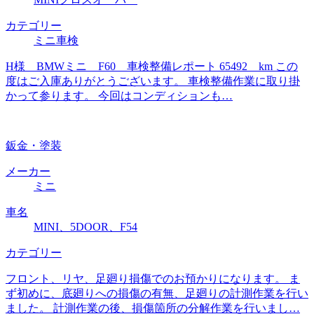
カテゴリー
ミニ車検
H様 BMWミニ F60 車検整備レポート 65492 km この
度はご入庫ありがとうございます。 車検整備作業に取り掛
かって参ります。 今回はコンディションも…
鈑金・塗装
メーカー
ミニ
車名
MINI、5DOOR、F54
カテゴリー
フロント、リヤ、足廻り損傷でのお預かりになります。 ま
ず初めに、底廻りへの損傷の有無、足廻りの計測作業を行い
ました。 計測作業の後、損傷箇所の分解作業を行いまし…