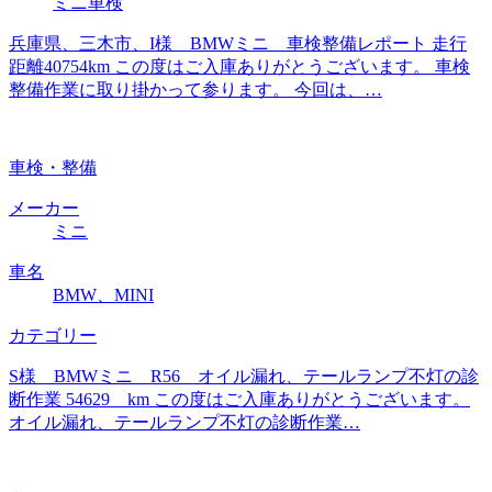
ミニ車検
兵庫県、三木市、I様 BMWミニ 車検整備レポート 走行
距離40754km この度はご入庫ありがとうございます。 車検
整備作業に取り掛かって参ります。 今回は、…
車検・整備
メーカー
ミニ
車名
BMW、MINI
カテゴリー
S様 BMWミニ R56 オイル漏れ、テールランプ不灯の診
断作業 54629 km この度はご入庫ありがとうございます。
オイル漏れ、テールランプ不灯の診断作業…