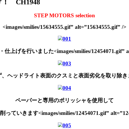
！ CH1948
STEP MOTORS selection
<images/smilies/15634555.gif” alt=”15634555.gif” />
上げを行いました<images/smilies/12454071.gif” alt=”
ず、ヘッドライト表面のクスミと表面劣化を取り除き
ペーパーと専用のポリッシャを使用して
きます<images/smilies/12454071.gif” alt=”12454