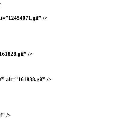
て
12454071.gif” />
828.gif” />
=”161838.gif” />
” />