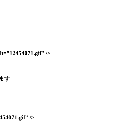
12454071.gif” />
ます
071.gif” />