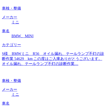
車検・整備
メーカー
ミニ
車名
BMW、MINI
カテゴリー
S様 BMWミニ R56 オイル漏れ、テールランプ不灯の診
断作業 54629 km この度はご入庫ありがとうございます。
オイル漏れ、テールランプ不灯の診断作業…
車検・整備
メーカー
ミニ
車名