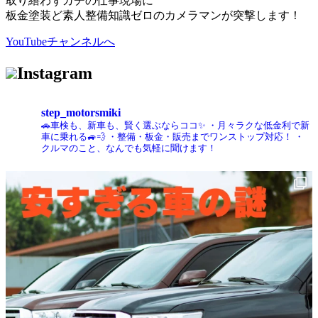
取り繕わずガチの仕事現場に
板金塗装ど素人整備知識ゼロのカメラマンが突撃します！
YouTubeチャンネルへ
Instagram
step_motorsmiki
🚗車検も、新車も、賢く選ぶならココ✨
・月々ラクな低金利で新
車に乗れる🚙💨
・整備・板金・販売までワンストップ対応！
・
クルマのこと、なんでも気軽に聞けます！