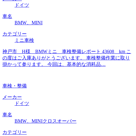
ドイツ
車名
BMW、MINI
カテゴリー
ミニ車検
神戸市 H様 BMWミニ 車検整備レポート 43608 km こ
の度はご入庫ありがとうございます。 車検整備作業に取り
掛かって参ります。 今回は、基本的な消耗品…
車検・整備
メーカー
ドイツ
車名
BMW、MINIクロスオーバー
カテゴリー