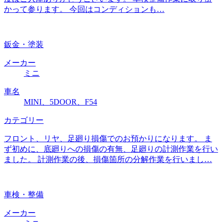
かって参ります。 今回はコンディションも…
鈑金・塗装
メーカー
ミニ
車名
MINI、5DOOR、F54
カテゴリー
フロント、リヤ、足廻り損傷でのお預かりになります。 ま
ず初めに、底廻りへの損傷の有無、足廻りの計測作業を行い
ました。 計測作業の後、損傷箇所の分解作業を行いまし…
車検・整備
メーカー