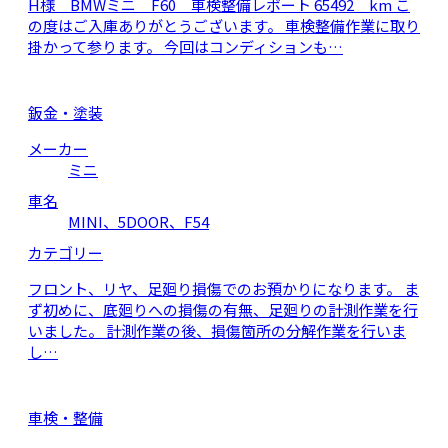
H様 BMWミニ F60 車検整備レポート 65492 km こ
の度はご入庫ありがとうございます。 車検整備作業に取り
掛かって参ります。 今回はコンディションも…
鈑金・塗装
メーカー
ミニ
車名
MINI、5DOOR、F54
カテゴリー
フロント、リヤ、足廻り損傷でのお預かりになります。 ま
ず初めに、底廻りへの損傷の有無、足廻りの計測作業を行
いました。 計測作業の後、損傷箇所の分解作業を行いま
し…
車検・整備