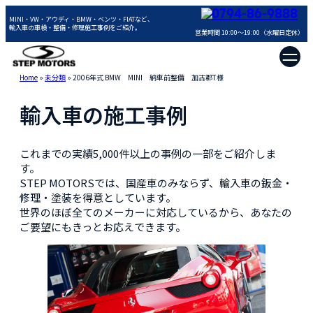
0794-86-9888
MINI・VW・アウディ・BMW・ベンツ・FIATなど、
輸入車の車検・整備・修理施工事例をご紹介。
営業時間 10:00～19:00（水曜日定休）
Home
»
未分類
»
2006年式 BMW MINI 納車前整備 加古郡T様
輸入車の施工事例
これまでの実績5,000件以上の事例の一部をご紹介しま
す。
STEP MOTORSでは、国産車のみならず、輸入車の鈑金・
修理・塗装を得意としています。
世界のほぼ全てのメーカーに対応しているから、あなたの
ご要望にもきっとお応えできます。