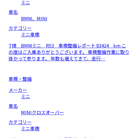
ミニ
車名
BMW、MINI
カテゴリー
ミニ車検
T様 BMWミニ R53 車検整備レポート 83424 km こ
の度はご入庫ありがとうございます。 車検整備作業に取り
掛かって参ります。 年数も増えてきて、走行…
車検・整備
メーカー
ミニ
車名
MINIクロスオーバー
カテゴリー
ミニ車検