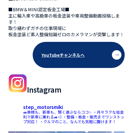
■BMW＆MINI認定板金工場■
主に輸入車や高級車の板金塗装や車両整備動画投稿しま
す！
取り繕わずガチの仕事現場に
板金塗装ど素人整備知識ゼロのカメラマンが突撃します！
YouTubeチャンネルへ
Instagram
step_motorsmiki
🚗車検も、新車も、賢く選ぶならココ✨
・月々ラクな低金
利で新車に乗れる🚙💨
・整備・板金・販売までワンストッ
プ対応！
・クルマのこと、なんでも気軽に聞けます！