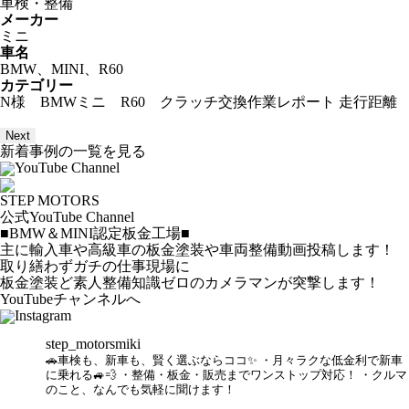
車検・整備
メーカー
ミニ
車名
BMW、MINI、R60
カテゴリー
N様 BMWミニ R60 クラッチ交換作業レポート 走行距離 
Next
新着事例の一覧を見る
YouTube Channel
STEP MOTORS
公式YouTube Channel
■BMW＆MINI認定板金工場■
主に輸入車や高級車の板金塗装や車両整備動画投稿します！
取り繕わずガチの仕事現場に
板金塗装ど素人整備知識ゼロのカメラマンが突撃します！
YouTubeチャンネルへ
Instagram
step_motorsmiki
🚗車検も、新車も、賢く選ぶならココ✨
・月々ラクな低金利で新車
に乗れる🚙💨
・整備・板金・販売までワンストップ対応！
・クルマ
のこと、なんでも気軽に聞けます！