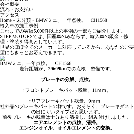
会社概要
流れ・お支払い
アクセス
Home
»
未分類
»
BMWミニ、一年点検。 CH1568
輸入車の施工事例
これまでの実績5,000件以上の事例の一部をご紹介します。
STEP MOTORSでは、国産車のみならず、輸入車の鈑金・修
理・塗装を得意としています。
世界のほぼ全てのメーカーに対応しているから、あなたのご要
望にもきっとお応えできます。
BMWミニ、一年点検。 CH1568
走行距離が、
29609km
での点検、整備です。
ブレーキの分解、点検。
↑フロントブレーキパット残量、11ｍｍ。
↑リアブレーキパット残量、9ｍｍ。
社外品のブレーキパットの様です。おそらく、ブレーキダスト
の出にくいタイプだと思います。
前後ブレーキの残量は十分あり清掃し、組み付けしました。
エアエレメントの点検、清掃。
エンジンオイル、オイルエレメントの交換。