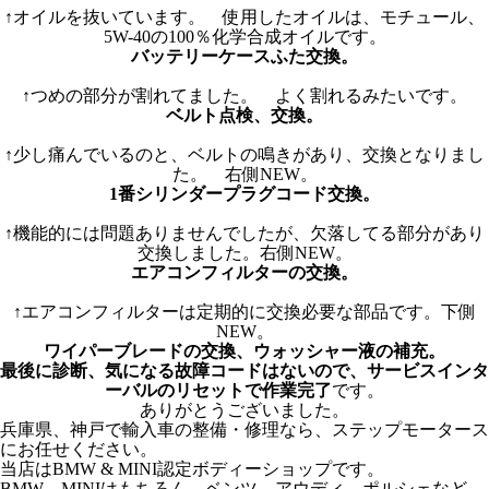
↑オイルを抜いています。 使用したオイルは、モチュール、
5W-40の100％化学合成オイルです。
バッテリーケースふた交換。
↑つめの部分が割れてました。 よく割れるみたいです。
ベルト点検、交換。
↑少し痛んでいるのと、ベルトの鳴きがあり、交換となりまし
た。 右側NEW。
1番シリンダープラグコード交換。
↑機能的には問題ありませんでしたが、欠落してる部分があり
交換しました。右側NEW。
エアコンフィルターの交換。
↑エアコンフィルターは定期的に交換必要な部品です。下側
NEW。
ワイパーブレードの交換、ウォッシャー液の補充。
最後に診断、気になる故障コードはないので、サービスインタ
ーバルのリセットで作業完了
です。
ありがとうございました。
兵庫県、神戸で輸入車の整備・修理なら、ステップモータース
にお任せください。
当店はBMW & MINI認定ボディーショップです。
BMW、MINIはもちろん、ベンツ、アウディ、ポルシェなど、