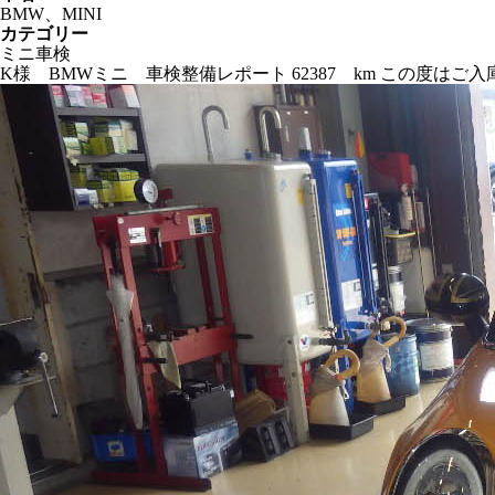
BMW、MINI
カテゴリー
ミニ車検
K様 BMWミニ 車検整備レポート 62387 km この度