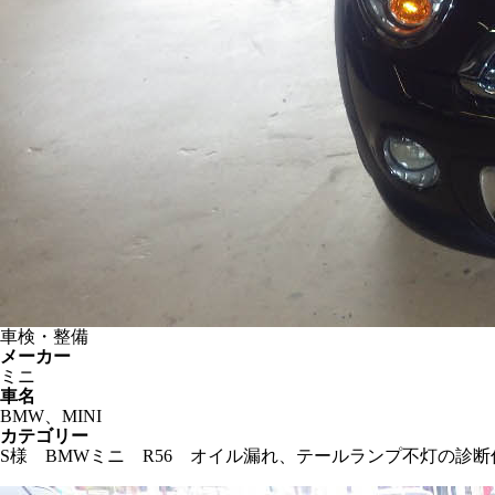
車検・整備
メーカー
ミニ
車名
BMW、MINI
カテゴリー
S様 BMWミニ R56 オイル漏れ、テールランプ不灯の診断