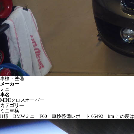
車検・整備
メーカー
ミニ
車名
MINIクロスオーバー
カテゴリー
ミニ車検
H様 BMWミニ F60 車検整備レポート 65492 km 