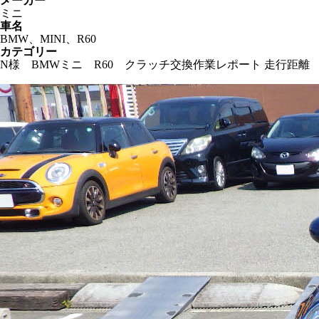
メーカー
ミニ
車名
BMW、MINI、R60
カテゴリー
N様 BMWミニ R60 クラッチ交換作業レポート 走行距離 