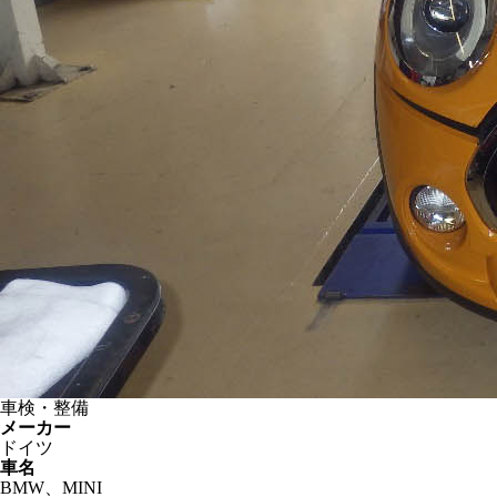
車検・整備
メーカー
ドイツ
車名
BMW、MINI