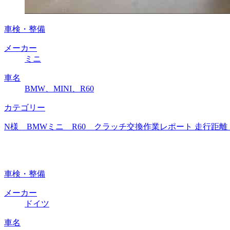
車検・整備
メーカー
ミニ
車名
BMW、MINI、R60
カテゴリー
N様 BMWミニ R60 クラッチ交換作業レポート 走行距離
車検・整備
メーカー
ドイツ
車名