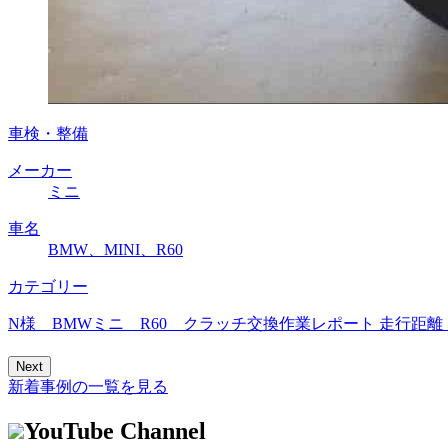
車検・整備
メーカー
ミニ
車名
BMW、MINI、R60
カテゴリー
N様 BMWミニ R60 クラッチ交換作業レポート 走行距離
Next
新着事例の一覧を見る
YouTube Channel