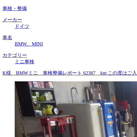
車検・整備
メーカー
ドイツ
車名
BMW、MINI
カテゴリー
ミニ車検
K様 BMWミニ 車検整備レポート 62387 km この度