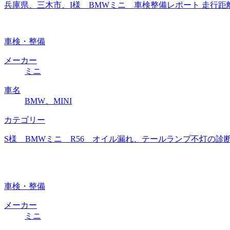
兵庫県、三木市、I様 BMWミニ 車検整備レポート 走行距離
車検・整備
メーカー
ミニ
車名
BMW、MINI
カテゴリー
S様 BMWミニ R56 オイル漏れ、テールランプ不灯の診断
車検・整備
メーカー
ミニ