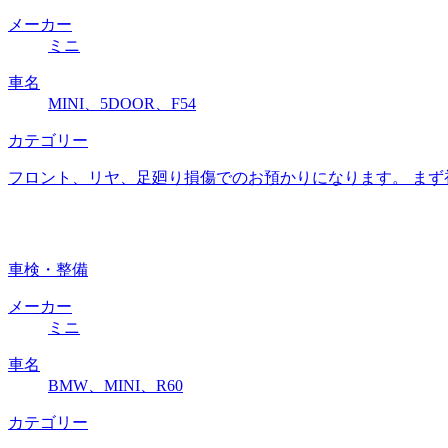
メーカー
ミニ
車名
MINI、5DOOR、F54
カテゴリー
フロント、リヤ、足廻り損傷でのお預かりになります。 まず
車検・整備
メーカー
ミニ
車名
BMW、MINI、R60
カテゴリー