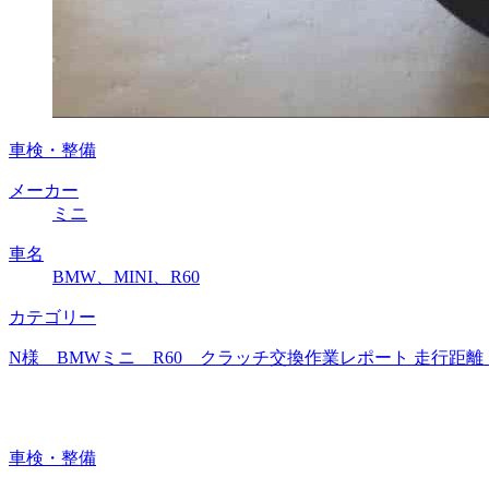
車検・整備
メーカー
ミニ
車名
BMW、MINI、R60
カテゴリー
N様 BMWミニ R60 クラッチ交換作業レポート 走行距離
車検・整備