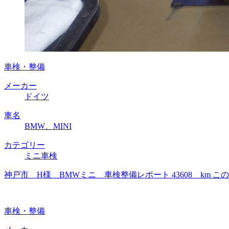
車検・整備
メーカー
ドイツ
車名
BMW、MINI
カテゴリー
ミニ車検
神戸市 H様 BMWミニ 車検整備レポート 43608 km
車検・整備