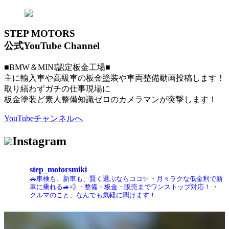
STEP MOTORS
公式YouTube Channel
■BMW＆MINI認定板金工場■
主に輸入車や高級車の板金塗装や車両整備動画投稿します！
取り繕わずガチの仕事現場に
板金塗装ど素人整備知識ゼロのカメラマンが突撃します！
YouTubeチャンネルへ
Instagram
step_motorsmiki
🚗車検も、新車も、賢く選ぶならココ✨
・月々ラクな低金利で新
車に乗れる🚙💨
・整備・板金・販売までワンストップ対応！
・
クルマのこと、なんでも気軽に聞けます！