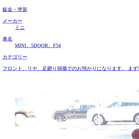
鈑金・塗装
メーカー
ミニ
車名
MINI、5DOOR、F54
カテゴリー
フロント、リヤ、足廻り損傷でのお預かりになります。 まず