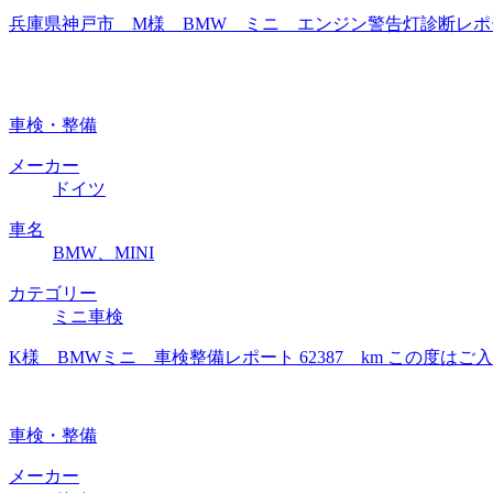
兵庫県神戸市 M様 BMW ミニ エンジン警告灯診断レポー
車検・整備
メーカー
ドイツ
車名
BMW、MINI
カテゴリー
ミニ車検
K様 BMWミニ 車検整備レポート 62387 km この度
車検・整備
メーカー