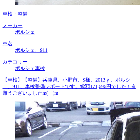
車検・整備
メーカー
ポルシェ
車名
ポルシェ、911
カテゴリー
ポルシェ車検
【車検】【整備】兵庫県、小野市、S様、2013ｙ、ポルシ
ェ、911、車検整備レポートです。総額171,696円でした！有
難うございましたm(__)m