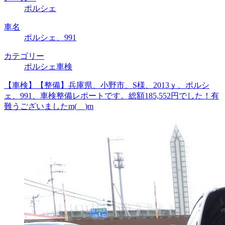
ポルシェ
車名
ポルシェ、991
カテゴリー
ポルシェ車検
【車検】【整備】兵庫県、小野市、S様、2013ｙ、ポルシ
ェ、991、車検整備レポートです。総額185,552円でした！有
難うございましたm(__)m