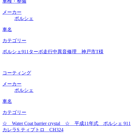
車検・整備
メーカー
ポルシェ
車名
カテゴリー
ポルシェ911ターボ走行中異音修理 神戸市T様
コーティング
メーカー
ポルシェ
車名
カテゴリー
☆ Water Coat barrier crystal ☆ 平成11年式 ポルシェ 911
カレラS ティプトロ CH324